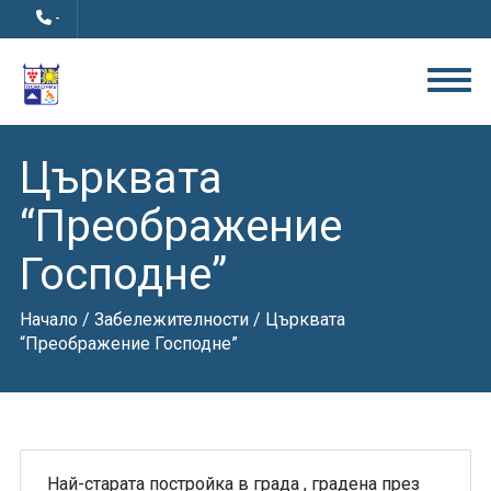
-
Църквата
“Преображение
Господне”
Начало
/
Забележителности
/ Църквата
“Преображение Господне”
Най-старата постройка в града , градена през