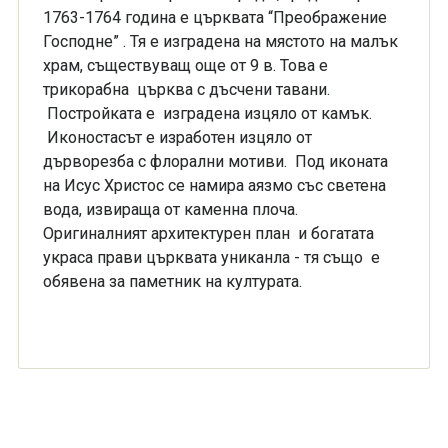
1763-1764 година е църквата “Преображение
Господне” . Тя е изградена на мястото на малък
храм, съществуващ още от 9 в. Това е
трикорабна църква с дъсчени тавани.
Постройката е изградена изцяло от камък.
Иконостасът е изработен изцяло от
дърворезба с флорални мотиви. Под иконата
на Исус Христос се намира аязмо със светена
вода, извираща от каменна плоча.
Оригиналният архитектурен план и богатата
украса прави църквата униканла - тя също е
обявена за паметник на културата.