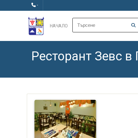
-
НАЧАЛО
Ресторант Зевс в