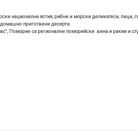
ски национални ястия, рибни и морски деликатеси, пици, с
, домашно приготвени десерти.
евс", Поморие са регионални поморийски вина и ракии и ст