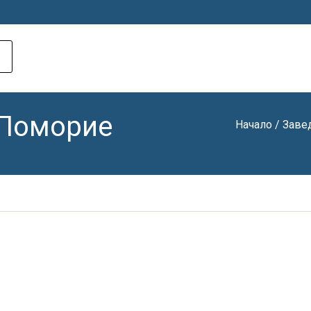
 Поморие
Начало
/
Заве