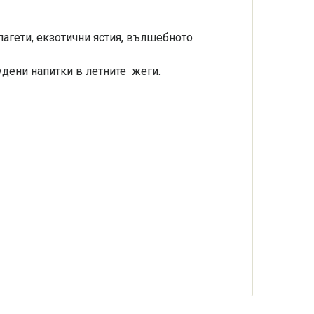
пагети, екзотични ястия, вълшебното
удени напитки в летните жеги.